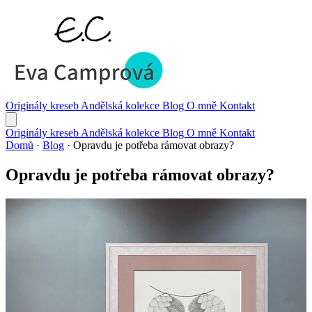
Originály kreseb
Andělská kolekce
Blog
O mně
Kontakt
Originály kreseb
Andělská kolekce
Blog
O mně
Kontakt
Domů
·
Blog
·
Opravdu je potřeba rámovat obrazy?
Opravdu je potřeba rámovat obrazy?