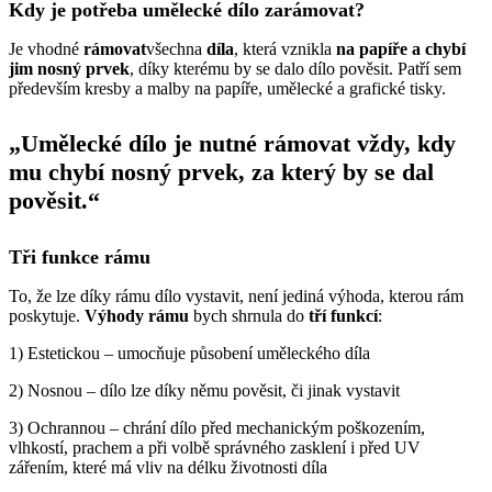
Kdy je potřeba umělecké dílo zarámovat?
Je vhodné
rámovat
všechna
díla
, která vznikla
na papíře a chybí
jim nosný prvek
, díky kterému by se dalo dílo pověsit. Patří sem
především kresby a malby na papíře, umělecké a grafické tisky.
„Umělecké dílo je nutné rámovat vždy, kdy
mu chybí nosný prvek, za který by se dal
pověsit.“
Tři funkce rámu
To, že lze díky rámu dílo vystavit, není jediná výhoda, kterou rám
poskytuje.
Výhody rámu
bych shrnula do
tří funkcí
:
1) Estetickou – umocňuje působení uměleckého díla
2) Nosnou – dílo lze díky němu pověsit, či jinak vystavit
3) Ochrannou – chrání dílo před mechanickým poškozením,
vlhkostí, prachem a při volbě správného zasklení i před UV
zářením, které má vliv na délku životnosti díla