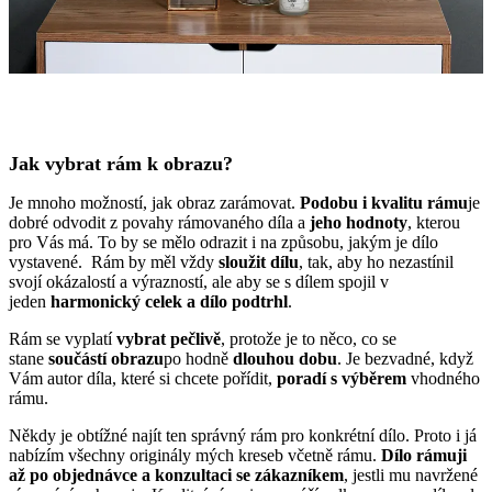
Jak vybrat rám k obrazu?
Je mnoho možností, jak obraz zarámovat.
Podobu i kvalitu rámu
je
dobré odvodit z povahy rámovaného díla a
jeho hodnoty
, kterou
pro Vás má. To by se mělo odrazit i na způsobu, jakým je dílo
vystavené. Rám by měl vždy
sloužit dílu
, tak, aby ho nezastínil
svojí okázalostí a výrazností, ale aby se s dílem spojil v
jeden
harmonický celek a dílo podtrhl
.
Rám se vyplatí
vybrat pečlivě
, protože je to něco, co se
stane
součástí obrazu
po hodně
dlouhou dobu
. Je bezvadné, když
Vám autor díla, které si chcete pořídit,
poradí s výběrem
vhodného
rámu.
Někdy je obtížné najít ten správný rám pro konkrétní dílo. Proto i já
nabízím všechny originály mých kreseb včetně rámu.
Dílo rámuji
až po objednávce a konzultaci se zákazníkem
, jestli mu navržené