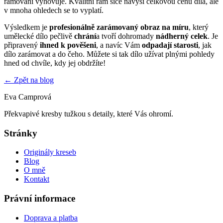
rámování vyhovuje. Kvalitní rám sice navýší celkovou cenu díla, ale
v mnoha ohledech se to vyplatí.
Výsledkem je
profesionálně zarámovaný obraz na míru
, který
umělecké dílo pečlivě
chrání
a tvoří dohromady
nádherný celek
. Je
připravený
ihned k pověšeni
, a navíc Vám
odpadají starosti
, jak
dílo zarámovat a do čeho. Můžete si tak dílo užívat plnými pohledy
hned od chvíle, kdy jej obdržíte!
← Zpět na blog
Eva Camprová
Překvapivé kresby tužkou s detaily, které Vás ohromí.
Stránky
Originály kreseb
Blog
O mně
Kontakt
Právní informace
Doprava a platba