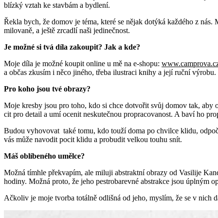
blízký vztah ke stavbám a bydlení.
Řekla bych, že domov je téma, které se nějak dotýká každého z nás. M
milovaně, a ještě zrcadlí naši jedinečnost.
Je možné si tvá díla zakoupit? Jak a kde?
Moje díla je možné koupit online u mě na e-shopu:
www.camprova.c
a občas zkusím i něco jiného, třeba ilustraci knihy a její ruční výrobu.
Pro koho jsou tvé obrazy?
Moje kresby jsou pro toho, kdo si chce dotvořit svůj domov tak, aby 
cit pro detail a umí ocenit neskutečnou propracovanost. A baví ho propo
Budou vyhovovat také tomu, kdo touží doma po chvilce klidu, odpočink
vás může navodit pocit klidu a probudit velkou touhu snít.
Máš oblíbeného umělce?
Možná tímhle překvapím, ale miluji abstraktní obrazy od Vasilije K
hodiny. Možná proto, že jeho pestrobarevné abstrakce jsou úplným opak
Ačkoliv je moje tvorba totálně odlišná od jeho, myslím, že se v nich