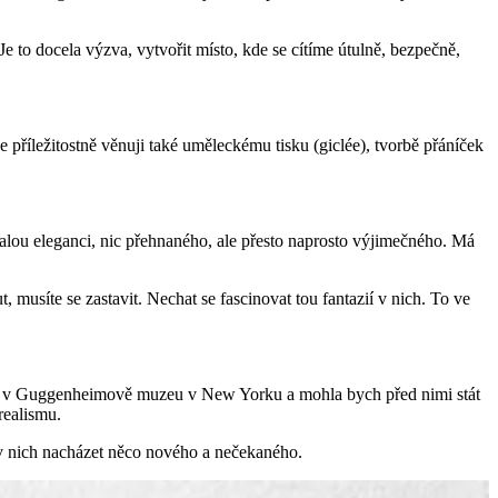
 to docela výzva, vytvořit místo, kde se cítíme útulně, bezpečně,
 příležitostně věnuji také uměleckému tisku (giclée), tvorbě přáníček
zalou eleganci, nic přehnaného, ale přesto naprosto výjimečného. Má
usíte se zastavit. Nechat se fascinovat tou fantazií v nich. To ve
u a v Guggenheimově muzeu v New Yorku a mohla bych před nimi stát
realismu.
d v nich nacházet něco nového a nečekaného.