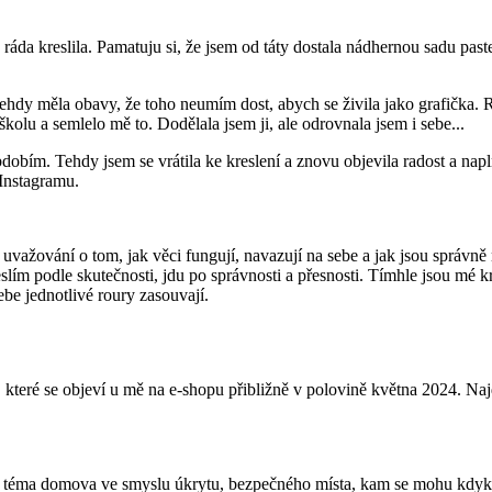
ráda kreslila. Pamatuju si, že jsem od táty dostala nádhernou sadu past
hdy měla obavy, že toho neumím dost, abych se živila jako grafička. R
olu a semlelo mě to. Dodělala jsem ji, ale odrovnala jsem i sebe...
bdobím. Tehdy jsem se vrátila ke kreslení a znovu objevila radost a nap
 Instagramu.
 uvažování o tom, jak věci fungují, navazují na sebe a jak jsou správně 
reslím podle skutečnosti, jdu po správnosti a přesnosti. Tímhle jsou mé 
be jednotlivé roury zasouvají.
eré se objeví u mě na e-shopu přibližně v polovině května 2024. Najd
má téma domova ve smyslu úkrytu, bezpečného místa, kam se mohu kdyk