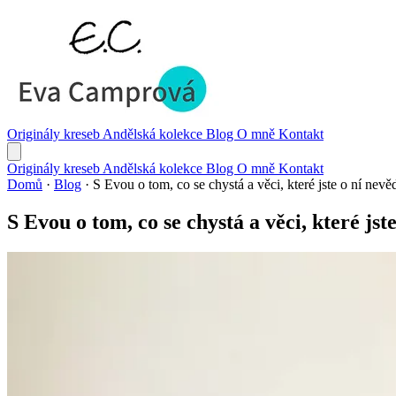
Originály kreseb
Andělská kolekce
Blog
O mně
Kontakt
Originály kreseb
Andělská kolekce
Blog
O mně
Kontakt
Domů
·
Blog
·
S Evou o tom, co se chystá a věci, které jste o ní nevěd
S Evou o tom, co se chystá a věci, které jste