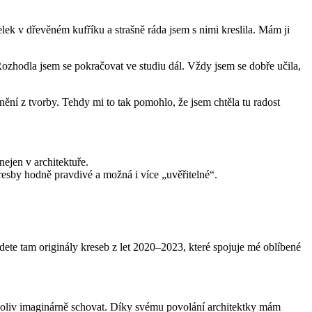
elek v dřevěném kufříku a strašně ráda jsem s nimi kreslila. Mám ji
ozhodla jsem se pokračovat ve studiu dál. Vždy jsem se dobře učila,
lnění z tvorby. Tehdy mi to tak pomohlo, že jsem chtěla tu radost
nejen v architektuře.
kresby hodně pravdivé a možná i více „uvěřitelné“.
ete tam originály kreseb z let 2020–2023, které spojuje mé oblíbené
oliv imaginárně schovat. Díky svému povolání architektky mám