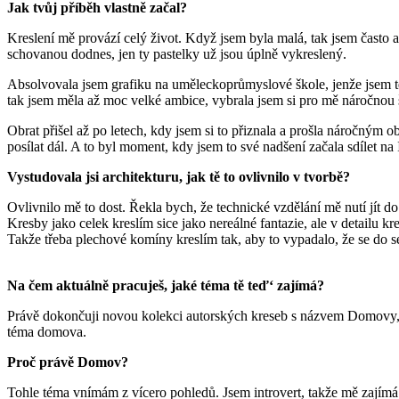
Jak tvůj příběh vlastně začal?
Kreslení mě provází celý život. Když jsem byla malá, tak jsem často a 
schovanou dodnes, jen ty pastelky už jsou úplně vykreslený.
Absolvovala jsem grafiku na uměleckoprůmyslové škole, jenže jsem te
tak jsem měla až moc velké ambice, vybrala jsem si pro mě náročnou šk
Obrat přišel až po letech, kdy jsem si to přiznala a prošla náročným o
posílat dál. A to byl moment, kdy jsem to své nadšení začala sdílet na
Vystudovala jsi architekturu, jak tě to ovlivnilo v tvorbě?
Ovlivnilo mě to dost. Řekla bych, že technické vzdělání mě nutí jít do
Kresby jako celek kreslím sice jako nereálné fantazie, ale v detailu k
Takže třeba plechové komíny kreslím tak, aby to vypadalo, že se do se
Na čem aktuálně pracuješ, jaké téma tě teď‘ zajímá?
Právě dokončuji novou kolekci autorských kreseb s názvem Domovy, kt
téma domova.
Proč právě Domov?
Tohle téma vnímám z vícero pohledů. Jsem introvert, takže mě zají