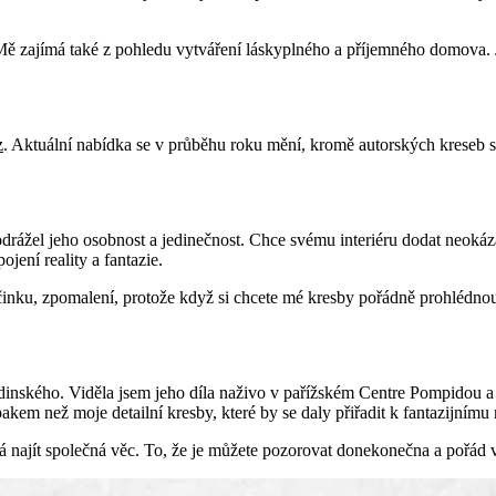
ě zajímá také z pohledu vytváření láskyplného a příjemného domova. Je
z
. Aktuální nabídka se v průběhu roku mění, kromě autorských kreseb se
odrážel jeho osobnost a jedinečnost. Chce svému interiéru dodat neoká
jení reality a fantazie.
u, zpomalení, protože když si chcete mé kresby pořádně prohlédnout, m
andinského. Viděla jsem jeho díla naživo v pařížském Centre Pompido
em než moje detailní kresby, které by se daly přiřadit k fantazijnímu 
 dá najít společná věc. To, že je můžete pozorovat donekonečna a pořá