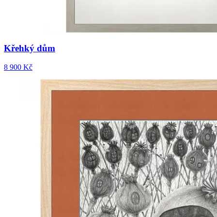
Křehký dům
8 900 Kč