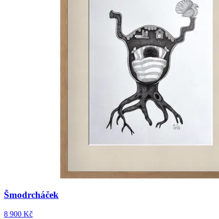
Šmodrcháček
8 900 Kč