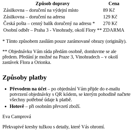
Způsob dopravy
Cena
Zásilkovna – doručení na výdejní místo
89 Kč
Zásilkovna – doručení na adresu
129 Kč
Česká pošta – cenný balík doručený na adresu *
270 Kč
Osobní odběr – Praha 3 - Vinohrady, okolí Flory **
ZDARMA
* Tímto způsobem zasílám pouze zarámované obrazy (originály).
** Objednávku Vám ráda předám osobně, domluvme se ale
předem. Předání je možné na Praze 3, Vinohradech – v okolí
zastávek Flora a Orionka.
Způsoby platby
Převodem na účet
– po objednání Vám přijde do e-mailu
potvrzení objednávky s QR kódem, se kterým pohodlně načtete
všechny potřebné údaje k platbě.
Hotově
– při osobním převzetí zboží.
Eva Camprová
Překvapivé kresby tužkou s detaily, které Vás ohromí.